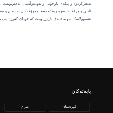
بەهێزکردوە و پێگەى ناوخۆیی و نێودەوڵەتیان بەهێزبوبێت ،
ئاینی و مرۆڤایەتییەوە چونکە دەبێت مرۆڤەکان بە زمان و نەتە
هەموولایەک ئەو مافانەى پارێزراوبێت کە خوداى گەورە پێى ب
بابەتەکان
كوردستان
عیراق