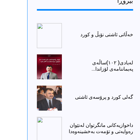
بیروڕا
خەڵاتی ئاشتی نۆبڵ و كورد
لەیادی( ١٠٢)ساڵەی
پەیماننامەی لۆزاندا...
گەلى کورد و پرۆسەی ئاشتى
داخوازیەکانی مانگرتوان لەنێوان
رەوایەتی و تۆمەت بەخشینەوەدا