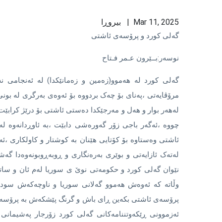
Mar 11, 2025 | بیروڕا
گەلى کورد و پرۆسەی ئاشتى
نوسەر:بــێرون عـمر فـتاح
گەلى کورد لە هەموو(زەمین و زەمانێکدا) لە ئەنجامى 
مرۆڤایەتى ،پەناى بۆ چەک بردووە بۆ ئەوەى بەرگرى لە بون
لەهەر بوار و هەل و مەرجێکدا دەستى ئاشتى بۆ درێژ کرابێت
چووە ،ئەگەر باجى زۆر گەورەشى دابێت ،بە ئاوڕدانەوە ل
ئاشتى وەستاوە بۆ کۆتایی هێنان بە کوشتار و کاولکارى ،ئ
لەتەک ئازایەتى و بوێرى بەرەنگارى و ڕوبەڕوبونەوەدا گەش
نێوان گەلى کورد و حکومەتى نوێ ی سوریا لەم ئان و ساتەد
وڵاتە کە ئەوەش هەموو گەلانى سوریا و ناوچەکەش سود مە
پرۆسەى ئاشتى بکەین ڕاى باش و گرنگ پێشکەش بە پرۆسەکە 
ئەزموونى ڕێکەوتننامەکانى گەلى کورد زۆرجار پەشیمانى 