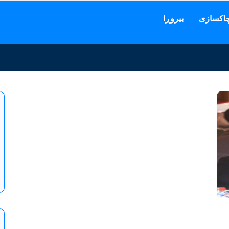
اكسازی
بیروڕا
لی چینی کرد ...