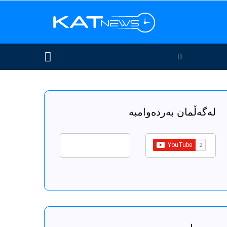
لەگەڵمان بەردەوامبە