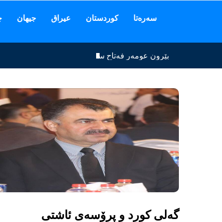
سەرەتا
كوردستان
عیراق
جیهان
چ
بێرون عومەر فەتاح سەردانی کونسوڵخانەی کۆماری میل
گەلى کورد و پرۆسەی ئاشتى