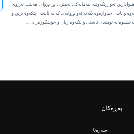
هیوادارین ئەو ڕێکەوتنە بنەمایەکى بەهێزى پڕ بڕواى هەبێت لەڕوى
وە و ئاینی جیاوازەوە بگەنە ئەو بڕوایەى کە بە ئاشتى پێکەوە بژین و
ەخشیوە بە ئومێدى ئاشتى و پێکەوە ژیان و خۆشگوزەرانى ..
پەڕەکان
سەرەتا