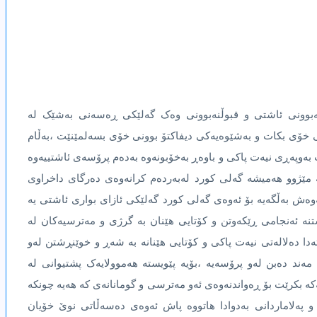
نەبوونى ئاشتى و قبوڵنەبوونى وەک گەلێکى ڕەسەنى بەشێک لە
ى خۆى بکات و بەشێوەیەکى دیفاکتۆ بوونى خۆى بسەلمێنێت ،بەڵام
 بەوپەڕى نیەت پاکى و باوەڕ بەخۆبونەوە بەدەم پرۆسەى ئاشتییەوە
ە مێژوو هەمیشە گەلى کورد لەبەردەم کرانەوەى دەرگاى داخراوى
ەوەش بەڵگەیە بۆ ئەوەى گەلى کورد گەلێکى ئازاى بوارى ئاشتى یە
تنە ئەنجامى ڕێکەوتن و کۆتایی هێنان بە گرژى و مەترسیەکان لە
ا دەلالەتى نیەت پاکى و کۆتایی هێنانە بە شەڕ و خوێنڕشتن لەو
ند دەبن لەو پرۆسەیە ،بۆیە پێویستە هەموولایەک پشتیوانى لە
بکرێت بۆ ڕەواندنەوەى ئەو مەترسی و گومانانەى کە هەیە چونکە
و پەلاماردانى بەدوادا هاتووە پاش ئەوەى دەسەڵاتى نوێ خۆیان