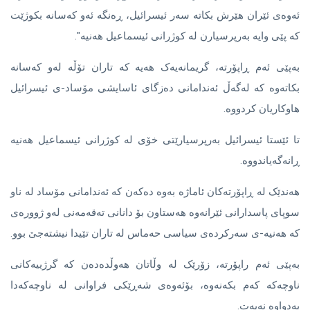
ئەوەی ئێران هێرش بکاتە سەر ئیسرائیل، ڕەنگە ئەو کەسانە بکوژێت
کە پێی وایە بەرپرسیارن لە کوژرانی ئیسماعیل هەنیە".
بەپێی ئەم ڕاپۆرته، گریمانەیەک هەیه که تاران تۆڵە لەو کەسانە
بکاتەوە که لەگەڵ ئەندامانی دەزگای ئاسایشی مۆساد-ی ئیسرائیل
هاوکاریان کردووه.
تا ئێستا ئیسرائیل بەرپرسیارێتی خۆی لە کوژرانی ئیسماعیل هەنیە
ڕانەگەیاندووە.
هەندێک لە ڕاپۆرتەکان ئاماژە بەوە دەکەن کە ئەندامانی مۆساد لە ناو
سوپای پاسدارانی ئێرانەوە هەستاون بۆ دانانی تەقەمەنی لەو ژوورەی
کە هەنیە-ی سەرکردەی سیاسی حەماس لە تاران تێیدا نیشتەجێ بوو.
بەپێی ئەم راپۆرتە، زۆرێک لە وڵاتان هەوڵدەدەن کە گرژییەکانی
ناوچەکە کەم بکەنەوە، بۆئەوەی شەڕێکی فراوانی لە ناوچەکەدا
بەدواوە نەیەت.