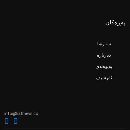
پەڕەکان
سەرەتا
دەربارە
پەیوەندی
ئەرشیف
info@katnews.co