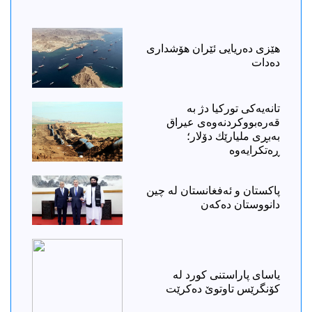
هێزی دەریایی ئێران هۆشداری
دەدات
تانەیەكی توركیا دژ بە
قەرەبووكردنەوەی عیراق
بەبڕی ملیارێك دۆلار؛
ڕەتكرایەوە
پاکستان و ئەفغانستان لە چین
دانووستان دەکەن
ياسای پاراستنی کورد لە
کۆنگرێس تاوتوێ دەکرێت