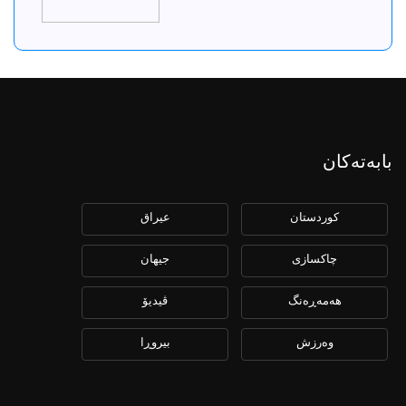
بابەتەکان
كوردستان
عیراق
چاكسازی
جیهان
هەمەڕەنگ
ڤیدیۆ
وەرزش
بیروڕا