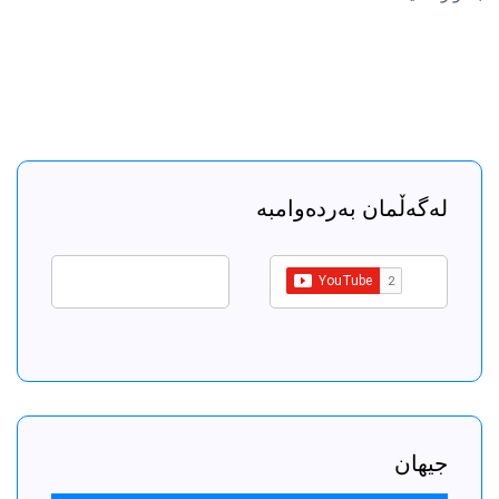
لەگەڵمان بەردەوامبە
جیهان