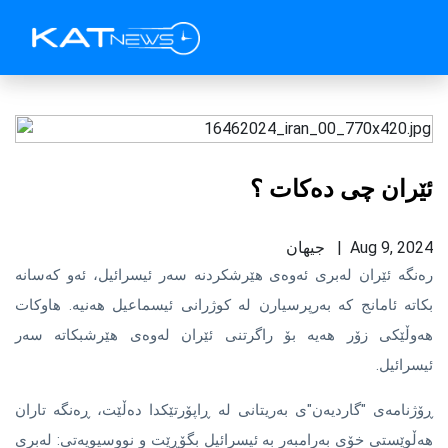
ئێران چی دەکات ؟
Aug 9, 2024 | جیهان
رەنگە ئێران لەبری ئەوەی هێرشکردنە سەر ئیسرائیل، ئەو کەسانە
بکاتە ئامانج کە بەرپرسیارن لە کوژرانی ئیسماعیل هەنیە. هاوکات
هەوڵێکی زۆر هەیە بۆ راگرتنی ئێران لەوەی هێرشبکاتە سەر
ئیسرائیل.
ڕۆژنامەی "گاردیەن"ی بەریتانی لە ڕاپۆرتێکدا دەڵێت، ڕەنگە تاران
هەڵوێستی خۆی بەرامبەر بە ئیسرائیل بگۆڕێت و نووسیویەتی: لەبری