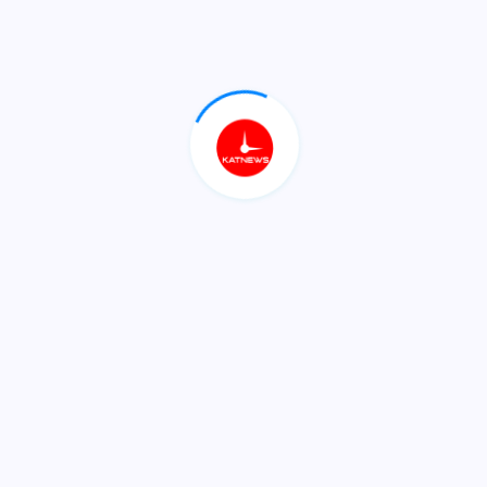
عیراق
وردبینیی مووچە لەم دوو
ڕۆژەدا تەواو دەبێت
شەپۆلێكی خۆڵبارین باشووری
عیراق دەگرێتەوە
ئەنجومەنی نوێنەران دەنگ