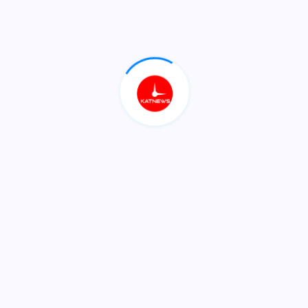
كوردستان
بێرون عومەر فەتاح سەردانی
کونسوڵخانەی کۆماری میللی
چینی کرد ...
پەیامی پیرۆزبایی بەڕێز بافڵ
جەلال تاڵەبانی سەرۆکی یەکێتی
نیشتمانی کوردستان بۆ هەڤاڵ
بێرون عومەر فەتاح سکرتێری
بزوتنەوەی چاکسازیی نیشتمانی
بزوتنەوەی چاکسازیی نیشتمانی