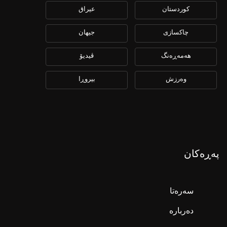
كوردستان
عیراق
چاكسازی
جیهان
هەمەڕەنگ
ڤیدیۆ
وەرزش
بیروڕا
پەڕەکان
سەرەتا
دەربارە