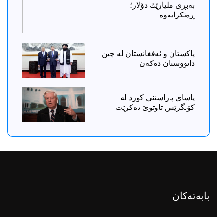
بەبڕی ملیارێك دۆلار؛
ڕەتكرایەوە
پاکستان و ئەفغانستان لە چین
دانووستان دەکەن
ياسای پاراستنی کورد لە
کۆنگرێس تاوتوێ دەکرێت
بابەتەکان