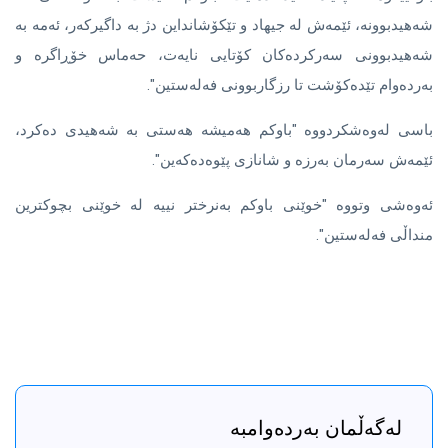
شەهیدبوونە، ئێمەش لە جیهاد و تێکۆشانداین دژ بە داگیرکەر، ئەمە بە
شەهیدبوونی سەرکردەکان کۆتایی نایەت، حەماس خۆڕاگرە و
بەردەوام تێدەکۆشت تا رزگاربوونی فەلەستین".
باسى له‌وه‌شكردووه‌ "باوکم هەمیشە هەستی بە شەهیدی دەکرد،
ئێمەش سەرمان بەرزە و شانازی پێوەدەکەین".
ئه‌وه‌شى وتووه‌ "خوێنی باوکم بەنرختر نییە لە خوێنی بچوکترین
منداڵی فەلەستین".
لەگەڵمان بەردەوامبە