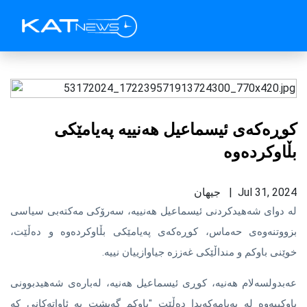
كوڕه‌كه‌ى ئیسماعیل هه‌نییه‌ په‌یامێكى
بڵاوكرده‌وه‌
Jul 31, 2024 | جیهان
له‌ دواى شه‌هیدكردنى ئیسماعیل هه‌نییه‌، سه‌رۆكى مه‌كته‌بى سیاسى
بزووتنه‌وه‌ى حه‌ماس، كوڕه‌كه‌ى په‌یامێكى بڵاوكرده‌وه‌ و ده‌ڵێت،
خوێنى باوكم و منداڵێكى غه‌ززه‌ جیاوازییان نییه‌.
عه‌بدولسه‌لام هەنیە، کوڕی ئیسماعیل هەنیە، لەبارەی شەهیدبوونی
باوکییەوە له‌ په‌یامه‌كه‌یدا ده‌ڵێت "باوکم گەیشت بە ئاواتەکانی کە