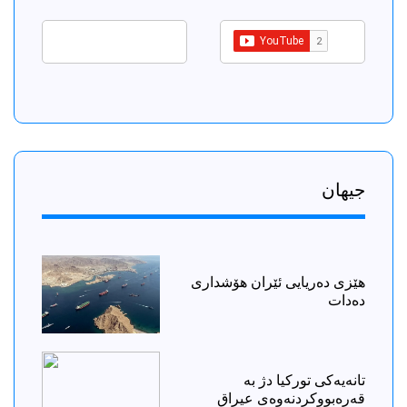
جیهان
هێزی دەریایی ئێران هۆشداری
دەدات
تانەیەكی توركیا دژ بە
قەرەبووكردنەوەی عیراق