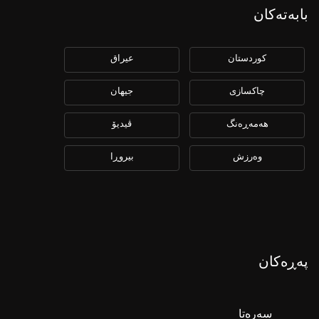
بابەتەکان
كوردستان
عیراق
چاكسازی
جیهان
هەمەڕەنگ
ڤیدیۆ
وەرزش
بیروڕا
پەڕەکان
سەرەتا