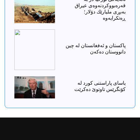
قەرەبووكردنەوەی عیراق
بەبڕی ملیارێك دۆلار؛
ڕەتكرایەوە
پاکستان و ئەفغانستان لە چین
دانووستان دەکەن
ياسای پاراستنی کورد لە
کۆنگرێس تاوتوێ دەکرێت