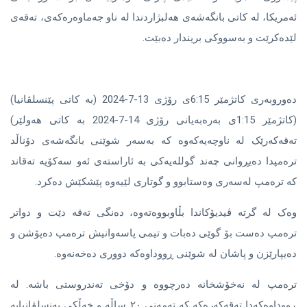
ئەمریکا، لە کاتی بانگەشەی هەلبژاردندا لە ناو جەماوەرەکەی، تەقەی
لێدەکرێت و بەسووکی بریندار دەبێت.
دەوروبەری کاتژمێر 6:15ی رۆژی 13-7-2024 (بە کاتی پێنسلڤانیا)
(کاتژمێر 1:15ی بەرەبەیانی رۆژی 14-7-2024 بە کاتی هەولێر)
تەقەکەرێک لە ناوچەیەکەوە کە بەسەر شوێنی بانگەشەی دۆناڵد
ترەمپدا دەیڕوانی چەند گوللەیەکی بە ئاراستەی ئەو سەکۆیە تەقاند
کە ترەمپ لەسەری وەستابوو و گوتاری لێیەوە پێشکێش دەکرد.
وەک لە گرتە ڤیدیۆکاندا بڵاوبووەتەوە، دەنگی تەقە دێت و دواتر
ترەمپ دەست بۆ گوێی دەبات و تیمی پاسەوانیش ترەمپ دەپۆشن و
دەیپارێزن و پاشان لە شوێنی ڕووداوەکە دووری دەخەنەوە.
ترەمپ لە نەخۆشخانە دەرچووە و دۆخی تەندروستی باشە. لە
ڕووداوەکەدا تەقەکەرەکە کە تەمەنی ٢٠ ساڵە و خەڵکی پەنسلڤانیایە