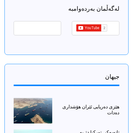
لەگەڵمان بەردەوامبە
جیهان
هێزی دەریایی ئێران هۆشداری
دەدات
تانەیەكی توركیا دژ بە