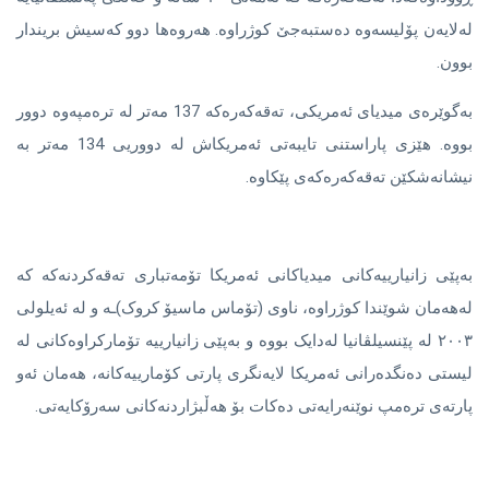
لەلایەن پۆلیسەوە دەستبەجێ کوژراوە. هەروەها دوو کەسیش بریندار
بوون.
بەگوێرەی میدیای ئەمریکی، تەقەکەرەکە 137 مەتر لە ترەمپەوە دوور
بووە. هێزی پاراستنی تایبەتی ئەمریکاش لە دووریی 134 مەتر بە
نیشانەشکێن تەقەکەرەکەی پێکاوە.
بەپێی زانیارییەکانی میدیاکانی ئەمریکا تۆمەتباری تەقەکردنەکە کە
لەهەمان شوێندا کوژراوە، ناوی (تۆماس ماسیۆ کروک)ـە و لە ئەیلولی
٢٠٠٣ لە پێنسیلڤانیا لەدایک بووە و بەپێی زانیارییە تۆمارکراوەکانی لە
لیستی دەنگدەرانی ئەمریکا لایەنگری پارتی کۆمارییەکانە، هەمان ئەو
پارتەی ترەمپ نوێنەرایەتی دەکات بۆ هەڵبژاردنەکانی سەرۆکایەتی.