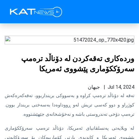
وردەکاری تەقەکردن لە دۆناڵد ترەمپ
سەرۆککۆماری پێشووی ئەمریکا
Jul 14, 2024 | جیهان
تەقە لە دۆناڵد ترەمپ کراوە و بەسووکی برینداربوو، تەقەکەرەکەش
کوژراو و دوو کەسی تریش لەو ڕووداوەدا بەسەختی بریندار بوون.
ترەمپ دۆخی تەندروستی باشە و نەخۆشخانەی جێهێشتووە.
لە ویلایەتی پەنسلڤانیای ئەمریکا، دۆناڵد ترەمپ سەرۆککۆماری
پێشووی ئەمریکا و کاندیدی پارتی کۆمارییەکان بۆ سەرۆکایەتی