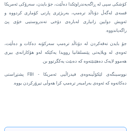
کۆشکی سپی لە ڕاگەیەندراوێکدا دەڵێت، جۆ بایدن، سەرۆکی ئەمریکا
قسەی لەگەڵ دۆناڵد ترەمپ، بەربژێری پارتی کۆماری کردووە و
ئەویش دوایین زانیاری لەبارەی دۆخی تەندروستیی خۆی پێ
راگەیاندووە.
جۆ بایدن تەقەکردن لە دۆناڵد ترەمپ سەرکۆنە دەکات و دەڵێت،
ئەوەی لە ویلایەتی پێنسلڤانیا روویدا یەکێکە لەو هۆکارانەی بیری
هەموو لایەک دەهێنێتەوە کە دەبێت یەکگرتوو بن.
نووسینگەی لێکۆڵینەوەی فیدراڵیی ئەمریکا - FBI پشتڕاستی
دەکاتەوە کە ئەوەی بەرامبەر ترەمپ کرا هەوڵی تیرۆرکردن بووە.