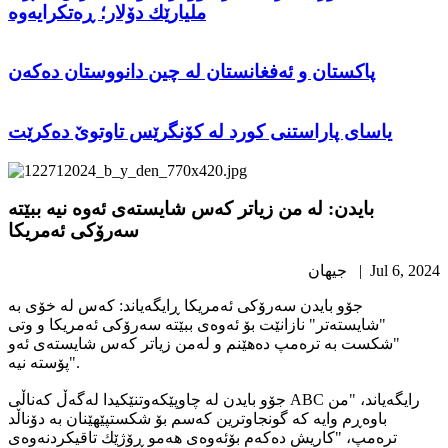
ملیارێك دۆلار؛ ڕەتكرایەوە
پاکستان و ئەفغانستان لە چین دانووستان دەکەن
ياسای پاراستنی کورد لە کۆنگرێس تاوتوێ دەکرێت
بایدن: له‌ من زیاتر كه‌س شایسته‌ی ئەوە نیە ببێتە
سەرۆکى ئەمریکا
Jul 6, 2024 | جیهان
جۆو بایدن سه‌رۆكی ئه‌مریكا ڕایگه‌یاند: كه‌س له‌ خۆی بە
"شایسته‌تر" نازانێت بۆ ئه‌وه‌ی ببێته‌ سه‌رۆكى ئەمریکا و وتى
"شكست به‌ تره‌مپ دەهێنم و له‌من زیاتر كه‌س شایسته‌ی ئه‌و
پۆستە نیە".
جۆو بایدن له‌ چاوپێكه‌وتنێكیدا له‌گه‌ڵ كه‌ناڵی ABC رایگه‌یاند، "من
باوه‌ڕم وایه‌ كه‌ گونجاوترین كه‌سم بۆ شكستپێهێنان به‌ دۆناڵد
تره‌مپ، "كاریش ده‌كه‌م بۆئه‌وه‌ی هه‌مو ڕۆژێك تاقیكردنه‌وه‌ی