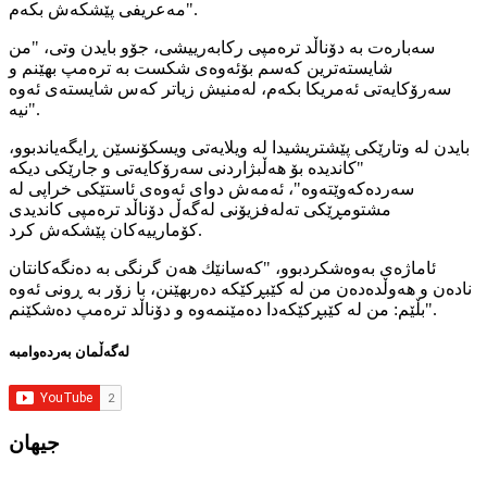
مه‌عریفی پێشكه‌ش بكه‌م".
سه‌باره‌ت به‌ دۆناڵد تره‌مپی ركابه‌رییشی، جۆو بایدن وتی، "من
شایسته‌ترین كه‌سم بۆئه‌وه‌ی شكست به‌ تره‌مپ بهێنم و
سه‌رۆكایه‌تی ئه‌مریكا بكه‌م، له‌منیش زیاتر كه‌س شایسته‌ی ئه‌وه‌
نیه‌".
بایدن له‌ وتارێكى پێشتریشیدا له‌ ویلایه‌تی ویسكۆنسێن ڕایگه‌یاندبوو،
"كاندیده‌ بۆ هه‌ڵبژاردنی سه‌رۆكایه‌تی و جارێكی دیكه‌
سه‌رده‌كه‌وێته‌وه‌"، ئه‌مه‌ش دوای ئه‌وه‌ی ئاستێكی خراپی له‌
مشتومڕێكی ته‌له‌فزیۆنی له‌گه‌ڵ دۆناڵد تره‌مپی كاندیدی
كۆمارییه‌كان پێشكه‌ش كرد.
ئاماژەى بەوەشکردبوو، "كه‌سانێك هه‌ن گرنگی به‌ ده‌نگه‌كانتان
ناده‌ن و هه‌وڵده‌ده‌ن من له‌ كێبڕكێكه‌ ده‌ربهێنن، با زۆر به‌ ڕونی ئه‌وه‌
بڵێم: من له‌ كێبڕكێكه‌دا ده‌مێنمه‌وه‌ و دۆناڵد تره‌مپ ده‌شكێنم".
لەگەڵمان بەردەوامبە
جیهان