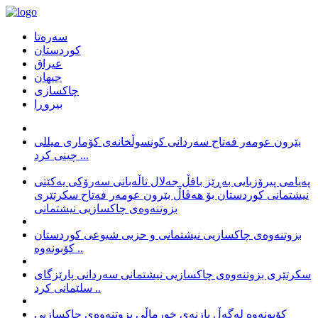
سەرەتا
كوردستان
عیراق
جیهان
چاكسازی
بیروڕا
بێرون عومەر فەتاح سەردانی کونسوڵخانەی کۆماری میللی
چینی کرد ...
پەیامی پیرۆزبایی بەڕێز بافڵ جەلال تاڵەبانی سەرۆکی یەکێتی
نیشتمانی کوردستان بۆ هەڤاڵ بێرون عومەر فەتاح سکرتێری
بزوتنەوەی چاکسازیی نیشتمانی
بزوتنەوەی چاکسازیی نیشتمانی و حزبی شیوعی کوردستان
کۆبونەوە ..
سکرتێری بزوتنەوەی چاکسازیی نیشتمانی سەردانی پارێزگای
سلێمانی کرد ..
کۆبونەوە لەگەڵ بازنەی خورماڵی بزوتنەوەی چاکسازیی