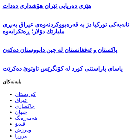
هێزی دەریایی ئێران هۆشداری دەدات
تانەیەكی توركیا دژ بە قەرەبووكردنەوەی عیراق بەبڕی
ملیارێك دۆلار؛ ڕەتكرایەوە
پاکستان و ئەفغانستان لە چین دانووستان دەکەن
ياسای پاراستنی کورد لە کۆنگرێس تاوتوێ دەکرێت
بابەتەکان
كوردستان
عیراق
چاكسازی
جیهان
هەمەڕەنگ
ڤیدیۆ
وەرزش
بیروڕا