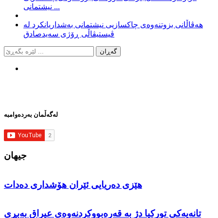
نیشتمانی ...
هەڤاڵانی بزوتنەوەی چاکسازیی نیشتمانی بەشداریانکرد لە
ڤیستیڤاڵی ڕۆژی سەیدصادق
لەگەڵمان بەردەوامبە
جیهان
هێزی دەریایی ئێران هۆشداری دەدات
تانەیەكی توركیا دژ بە قەرەبووكردنەوەی عیراق بەبڕی