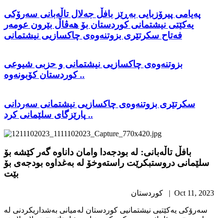
پەیامی پیرۆزبایی بەڕێز بافڵ جەلال تاڵەبانی سەرۆکی
یەکێتی نیشتمانی کوردستان بۆ هەڤاڵ بێرون عومەر
فەتاح سکرتێری بزوتنەوەی چاکسازیی نیشتمانی
بزوتنەوەی چاکسازیی نیشتمانی و حزبی شیوعی
کوردستان کۆبونەوە ..
سکرتێری بزوتنەوەی چاکسازیی نیشتمانی سەردانی
پارێزگای سلێمانی کرد ..
​بافڵ تاڵه‌بانی‌: له‌ بودجه‌دا وامان داناوه‌ گه‌ر كێشه‌ بۆ
سلێمانی‌ دروستبكرێت راسته‌وخۆ له‌ به‌غداوه‌ بودجه‌ی‌ بۆ
بێت
Oct 11, 2023 | كوردستان
سه‌رۆكی یه‌كێتیی نیشتمانیی كوردستان له‌میانی به‌شداریكردنی له‌