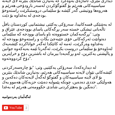
دیداری مێری، ئاماژه‌ی به‌وه‌كرد كه‌ به‌نیازن شاندێك بنێرنه‌ لای لایه‌نه‌
سیاسییه‌كانی هه‌رێم بۆ گفتوگۆكردن له‌سه‌ر بارودۆخی هه‌رێم و
هه‌روه‌ها ووتیشی گه‌ر كێشه‌ بۆ سلێمانی‌ دروستبكرێت راسته‌وخۆ
بودجه‌ی‌ له‌ به‌غداوه‌ بۆ دێت.
له‌ به‌شێكی قسه‌كانیدا، سه‌رۆكی یه‌كێتی نیشتمانیی كوردستان بافڵ
تاڵه‌بانی تیشكی خسته‌ سه‌ر بڕگه‌كانی یاسای بوودجه‌ی عێراق و
وتی: ''بڕگه‌یه‌كمان خستووه‌ته‌ ناو یاسای بوودجه‌ كه‌ سلێمانی
ده‌توانێت ئه‌ركه‌كانی خۆی جێبه‌جێ بكات و راسته‌وخۆ بوودجه‌ له‌
به‌غداوه‌ وه‌رگرێت، ئه‌مه‌ له‌ كاتێكدا ئه‌گه‌ر خواناكرده‌ كێشه‌یه‌ك
له‌ناوه‌خۆ بۆ سلێمانی دروست بكرێت، ئه‌گه‌رنا ئێمه‌ به‌یه‌كه‌وه‌ جوانین
و پاڵپشتی یه‌كترین، له‌و بڕگه‌یه‌دا بیرمان له‌ باشترین دۆخ و خراپترین
دۆخ كردووه‌ته‌وه‌''.
له‌ دیداره‌كه‌دا، سه‌رۆكی یه‌كێتیی وتی: ''بۆ چاره‌سه‌ركردنی
كێشه‌كانی نێوان لایه‌نه‌ سیاسییه‌كانی هه‌رێم، به‌نیازین شاندێك بنێرین
بۆ لای لاینه‌ سیاسییه‌كان و گفتوگۆ له‌گه‌ڵ لایه‌نه‌كان ده‌كه‌ین و
هه‌وڵێكی جددی ده‌ده‌ین، چونكه‌ پێموایه‌ ده‌بێت حزبه‌كان هه‌موو یه‌ك
ده‌نگبن بۆ به‌هێزكردنی شاندی حكوومه‌تی هه‌رێم له‌ به‌غدا''.
لەگەڵمان بەردەوامبە