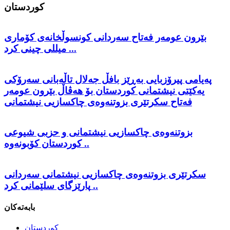
كوردستان
بێرون عومەر فەتاح سەردانی کونسوڵخانەی کۆماری
میللی چینی کرد ...
پەیامی پیرۆزبایی بەڕێز بافڵ جەلال تاڵەبانی سەرۆکی
یەکێتی نیشتمانی کوردستان بۆ هەڤاڵ بێرون عومەر
فەتاح سکرتێری بزوتنەوەی چاکسازیی نیشتمانی
بزوتنەوەی چاکسازیی نیشتمانی و حزبی شیوعی
کوردستان کۆبونەوە ..
سکرتێری بزوتنەوەی چاکسازیی نیشتمانی سەردانی
پارێزگای سلێمانی کرد ..
بابەتەکان
كوردستان