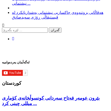
نیشتمانی ...
هەڤاڵانی بزوتنەوەی چاکسازیی نیشتمانی بەشداریانکرد لە
ڤیستیڤاڵی ڕۆژی سەیدصادق
لەگەڵمان بەردەوامبە
كوردستان
بێرون عومەر فەتاح سەردانی کونسوڵخانەی کۆماری
میللی چینی کرد ...