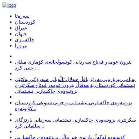
سەرەتا
كوردستان
عیراق
جیهان
چاكسازی
بیروڕا
بێرون عومەر فەتاح سەردانی کونسوڵخانەی کۆماری میللی
چینی کرد ...
پەیامی پیرۆزبایی بەڕێز بافڵ جەلال تاڵەبانی سەرۆکی یەکێتی
نیشتمانی کوردستان بۆ هەڤاڵ بێرون عومەر فەتاح سکرتێری
بزوتنەوەی چاکسازیی نیشتمانی
بزوتنەوەی چاکسازیی نیشتمانی و حزبی شیوعی کوردستان
کۆبونەوە ..
سکرتێری بزوتنەوەی چاکسازیی نیشتمانی سەردانی پارێزگای
سلێمانی کرد ..
کۆبونەوە لەگەڵ بازنەی خورماڵی بزوتنەوەی چاکسازیی