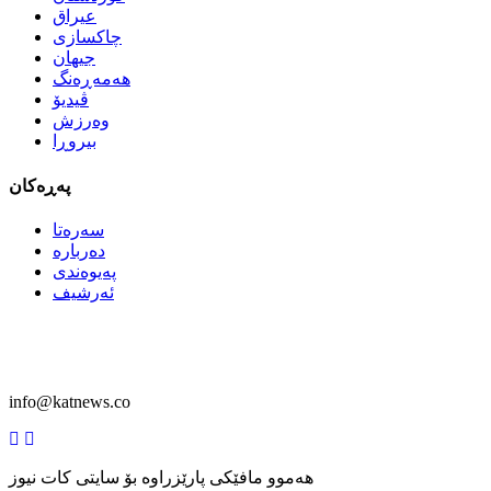
عیراق
چاكسازی
جیهان
هەمەڕەنگ
ڤیدیۆ
وەرزش
بیروڕا
پەڕەکان
سەرەتا
دەربارە
پەیوەندی
ئەرشیف
info@katnews.co
هەموو مافێكی پارێزراوە بۆ سایتی كات نیوز