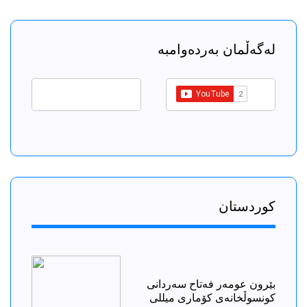
لەگەڵمان بەردەوامبە
كوردستان
بێرون عومەر فەتاح سەردانی
کونسوڵخانەی کۆماری میللی