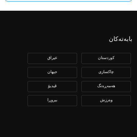
بابەتەکان
كوردستان
عیراق
چاكسازی
جیهان
هەمەڕەنگ
ڤیدیۆ
وەرزش
بیروڕا