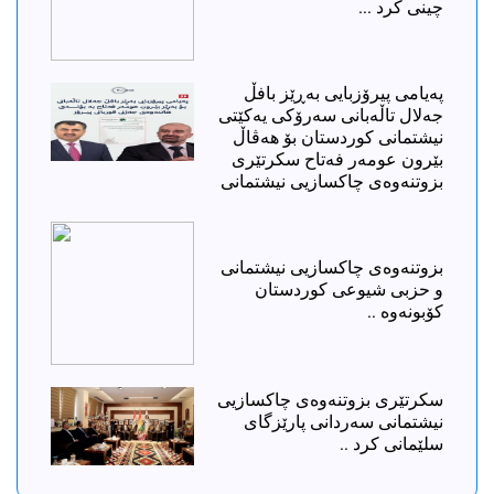
چینی کرد ...
پەیامی پیرۆزبایی بەڕێز بافڵ
جەلال تاڵەبانی سەرۆکی یەکێتی
نیشتمانی کوردستان بۆ هەڤاڵ
بێرون عومەر فەتاح سکرتێری
بزوتنەوەی چاکسازیی نیشتمانی
بزوتنەوەی چاکسازیی نیشتمانی
و حزبی شیوعی کوردستان
کۆبونەوە ..
سکرتێری بزوتنەوەی چاکسازیی
نیشتمانی سەردانی پارێزگای
سلێمانی کرد ..