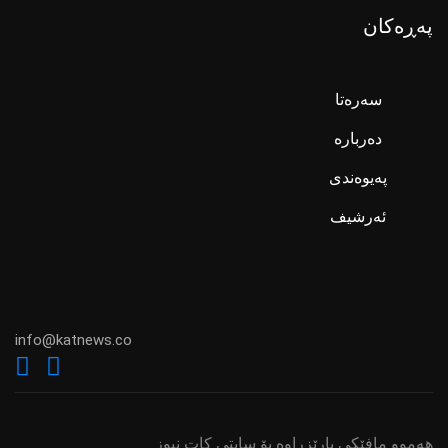
پەڕەکان
سەرەتا
دەربارە
پەیوەندی
ئەرشیف
info@katnews.co
هەموو مافێكی پارێزراوە بۆ سایتی كات نیوز