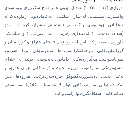
بەروارى (١٣-١٠-٢٠٢٥) هەفال بێرون عمر فتاح سکرتێرى بزوتنەوەى
چاکسازیی نیشتمانى لە شاری سلێمانی بە ئامادەبونی ژمارەیەک لە
هەڤاڵانی بزوتنەوەی چاکسازیی نیشتمانی پێشوازیانکرد لە بەڕێز
(سەعد تەمیمی ) ئەمینداری (حزبی داعی عێراقی ) و شاندێکی
هاوڕێی ،لەدیدارێکدا باس لە بارودۆخی ئێستای عێراق و کوردستان و
گۆڕانکاریەکانی ناوچەکەکرا،هەروەها لەتەوەرێکی تردا هەردولا
هیوایانخواست هەڵبژاردنەکانی داهاتوی ئەنجومەنی نوێنەرانی عێراق
بەشێوەیەکی سەرکەوتو بەڕێوە بچێت و کێشەکانی نێوان هەرێم و
بەغدا بەپێی دەستوروبەگفتوگۆ چارەسەربکرێت، هەروەها باس
لەگەشەپێدانی پەیوەندیەکانی نێوان لایەنە سیاسیەکانکرا بەمەبەستی
هێنانە کایەی سەقامگیری وئارامی وڵات..