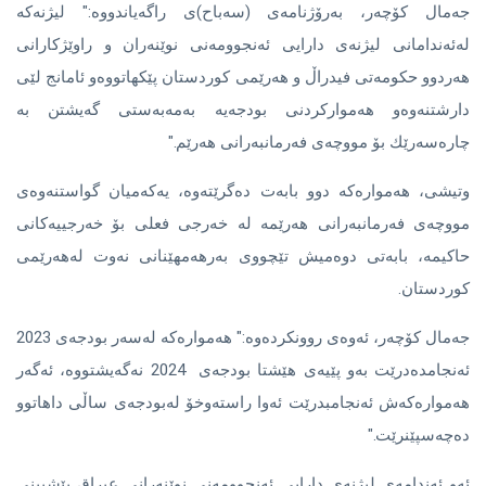
جەمال كۆچەر، بەرۆژنامەی (سەباح)ی راگەیاندووە:" لیژنەكە
لەئەندامانی لیژنەی دارایی ئەنجوومەنی نوێنەران و راوێژكارانی
هەردوو حكومەتی فیدراڵ و هەرێمی كوردستان پێكهاتووەو ئامانج لێی
دارشتنەوەو هەمواركردنی بودجەیە بەمەبەستی گەیشتن بە
چارەسەرێك بۆ مووچەی فەرمانبەرانی هەرێم."
وتیشی، هەموارەكە دوو بابەت دەگرێتەوە، یەكەمیان گواستنەوەی
مووچەی فەرمانبەرانی هەرێمە لە خەرجی فعلی بۆ خەرجییەكانی
حاكیمە، بابەتی دوەمیش تێچووی بەرهەمهێنانی نەوت لەهەرێمی
كوردستان.
جەمال كۆچەر، ئەوەی روونكردەوە:" هەموارەكە لەسەر بودجەی 2023
ئەنجامدەدرێت بەو پێیەی هێشتا بودجەی 2024 نەگەیشتووە، ئەگەر
هەموارەكەش ئەنجامبدرێت ئەوا راستەوخۆ لەبودجەی ساڵی داهاتوو
دەچەسپێنرێت."
ئەو ئەندامەی لیژنەی دارایی ئەنجوومەنی نوێنەرانی عیراق پێشبینی