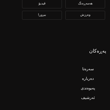
هەمەڕەنگ
ڤیدیۆ
وەرزش
بیروڕا
پەڕەکان
سەرەتا
دەربارە
پەیوەندی
ئەرشیف