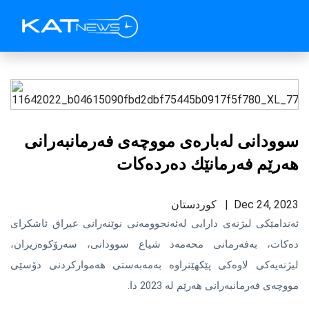
سوودانی لەبارەی مووچەی فەرمانبەرانی
هەرێم فەرمانێك دەردەكات
Dec 24, 2023 | كوردستان
ئەندامێكی لیژنەی دارایی لەئەنجوومەنی نوێنەرانی عیراق ئاشكرای
دەكات، بەفەرمانی محەمەد شیاع سوودانی، سەرۆكوەزیران،
لیژنەیەكی لاوەكی پێكهێنراوە بەمەبەستی هەمواركردنی دۆسێی
مووچەی فەرمانبەرانی هەرێم لە 2023 دا.