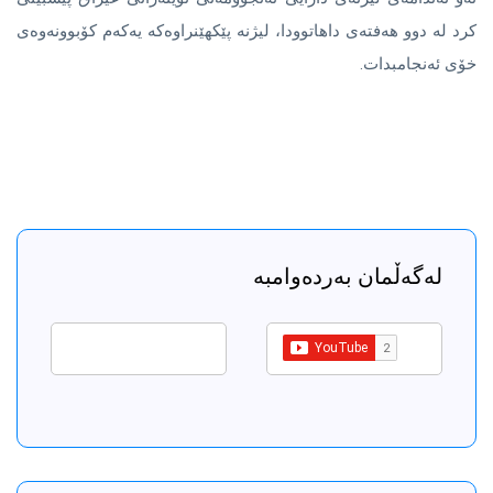
كرد لە دوو هەفتەی داهاتوودا، لیژنە پێكهێنراوەكە یەكەم كۆبوونەوەی
خۆی ئەنجامبدات.
لەگەڵمان بەردەوامبە