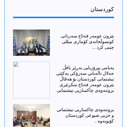
كوردستان
بێرون عومەر فەتاح سەردانی
کونسوڵخانەی کۆماری میللی
چینی کرد ...
پەیامی پیرۆزبایی بەڕێز بافڵ
جەلال تاڵەبانی سەرۆکی یەکێتی
نیشتمانی کوردستان بۆ هەڤاڵ
بێرون عومەر فەتاح سکرتێری
بزوتنەوەی چاکسازیی نیشتمانی
بزوتنەوەی چاکسازیی نیشتمانی
و حزبی شیوعی کوردستان
کۆبونەوە ..