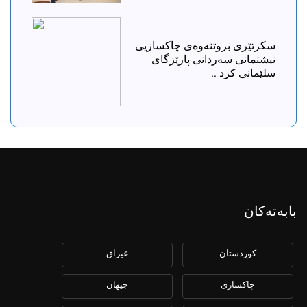
سکرتێری بزوتنەوەی چاکسازیی
نیشتمانی سەردانی پارێزگای
سلێمانی کرد ..
بابەتەکان
كوردستان
عیراق
چاكسازی
جیهان