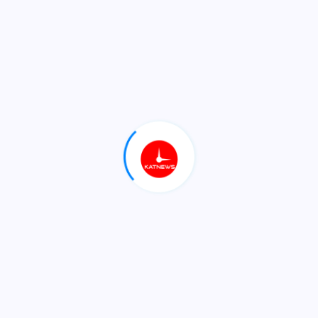
هەڤاڵ بێرون عومەر فەتاح بەشداریکرد لە بیست و
شەشەمین فێستیڤاڵی گەلاوێژ
​بافڵ تاڵه‌بانی‌: له‌ بودجه‌دا وامان داناوه‌ گه‌ر كێشه‌ بۆ
سلێمانی‌ دروستبكرێت راسته‌وخۆ له‌ به‌غداوه‌ بودجه‌ی‌ بۆ
بێت
ئاگادارییەكی نوێ‌ لەبارەی دەركردنی پاسپۆرتەوە
جنین پلاسخارت: دەبێت مووچەی فەرمانبەرانی ھەرێم بە
دوور بێت لە ناکۆکی سیاسی