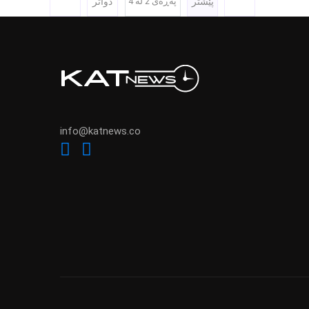
پێشتر
پەڕەی 2 لە 4
دواتر
info@katnews.co