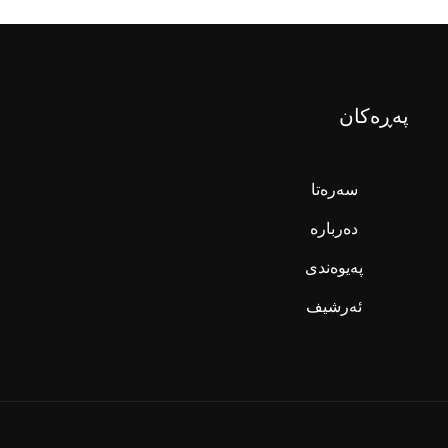
پەڕەکان
سەرەتا
دەربارە
پەیوەندی
ئەرشیف