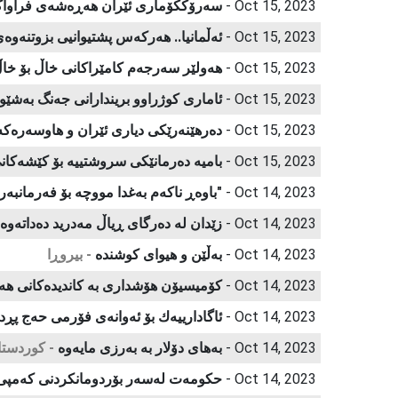
Oct 15, 2023 -
سەرۆککۆمارى ئێران هەڕەشەی فراواكر
Oct 15, 2023 -
ئه‌ڵمانیا.. هه‌ركه‌س پشتیوانیی‌ بزوتنه‌وه‌
Oct 15, 2023 -
هەولێر سەرجەم كامێراكانی خاڵ بۆ خا
Oct 15, 2023 -
ئاماری كوژراوو بریندارانی جەنگ بەش
Oct 15, 2023 -
دەرهێنەرێكی دیاری ئێران و هاوسەرەك
Oct 15, 2023 -
بامیە دەرمانێكی سروشتییە بۆ كێشەكا
Oct 14, 2023 -
"باوه‌ڕ ناكه‌م به‌غدا مووچه‌ بۆ فه‌رمانب
Oct 14, 2023 -
زێدان لە دەرگای ڕیاڵ مەدرید دەداتەوە
Oct 14, 2023 -
بەڵێن و هیوای كوشندە
- بیروڕا
Oct 14, 2023 -
كۆمیسیۆن هۆشداری بە كاندیدەكانی هە
Oct 14, 2023 -
ئاگادارییەك بۆ ئەوانەی فۆرمی حەج پڕد
Oct 14, 2023 -
بەهای دۆلار بە بەرزی مایەوە
- كوردستا
Oct 14, 2023 -
حكومەت لەسەر بۆردومانكردنی كەمپی 