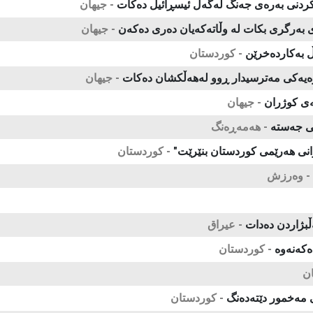
دنی بەرەی جەنگ لەگەڵ ئیسڕائیل دەكات
- جیهان
ی به‌رگری بكات له‌ وڵاته‌كه‌یان ده‌ری‌ ده‌كه‌ن
- جیهان
ڵ بەكاردەخرێن
- كوردستان
ێوەیەكی مەترسیدار ڕوو لەهەڵكشان دەكات
- جیهان
ەی كوژران
- جیهان
نی جەستە
- هەمەڕەنگ
ه‌رانی هه‌رێمی كوردستان بنێرێت"
- كوردستان
- وەرزش
ڵبژاردن دەدات
- عیراق
ەكەنەوە
- كوردستان
ن
مەخمور دێتەدەنگ
- كوردستان