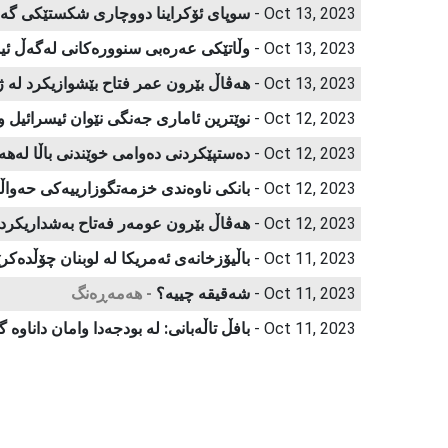
Oct 13, 2023 -
سوپای ئۆكراینا دووچاری شكستێكی گەو
Oct 13, 2023 -
وڵاتێكی عەرەبی سنوورەكانی لەگەڵ ئی
Oct 13, 2023 -
هەڤاڵ بێرون عمر فتاح بێشوازیکرد لە 
Oct 12, 2023 -
نوێترین ئاماری جەنگی نێوان ئیسرائیل
Oct 12, 2023 -
دەستپێكردنی دەوامی خوێندنی باڵا لەه
Oct 12, 2023 -
بانكی ناوەندی خزمەتگوزارییەكی حەواڵ
Oct 12, 2023 -
هەڤاڵ بێرون عومەر فەتاح بەشداریکرد
Oct 11, 2023 -
باڵیۆزخانەی ئەمریكا لە لوبنان چۆڵدەكر
Oct 11, 2023 -
شەقیقە چییە؟
- هەمەڕەنگ
Oct 11, 2023 -
​بافڵ تاڵه‌بانی‌: له‌ بودجه‌دا وامان داناو