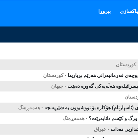
اكسازی
بیروڕا
لی چینی کرد ...
 كوردستان
چەی فەرمانبەرانی هەرێم بڕیاریدا
- كوردستان
ئیسرائیلەوە ھەڵەیەکی گەورە دەبێت
- جیهان
دستان
ئاسپارتام) هۆكارە بۆ تووشبوون به‌ شێرپه‌نجه‌
- هەمەڕەنگ
ورگ و کێشم دانابەزێت؟
- هەمەڕەنگ
داریی دەدات
- عیراق