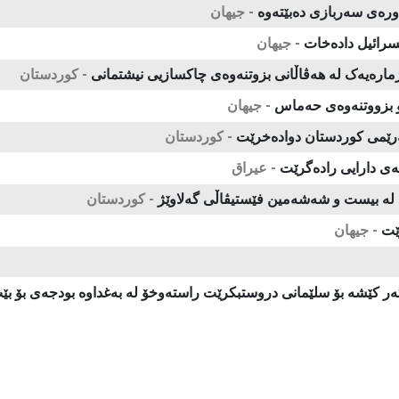
رەی سەربازی دەبێتەوە
- جیهان
سرائیل دادەخات
- جیهان
ژمارەیەک لە هەڤاڵانی بزوتنەوەی چاکسازیی نیشتمانی
- كوردستان
 و بزووتنەوەی حەماس
- جیهان
ەرێمی كوردستان دوادەخرێت
- كوردستان
ەی دارایی رادەگرێت
- عیراق
 لە بیست و شەشەمین فێستیڤاڵی گەلاوێژ
- كوردستان
ێت
- جیهان
ه‌ گه‌ر كێشه‌ بۆ سلێمانی‌ دروستبكرێت راسته‌وخۆ له‌ به‌غداوه‌ بودجه‌ی‌ بۆ بێ