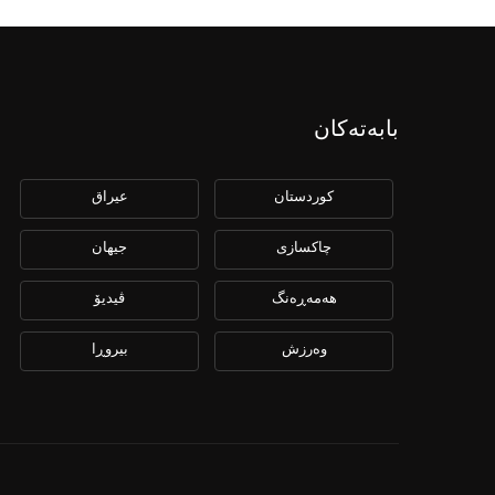
بابەتەکان
كوردستان
عیراق
چاكسازی
جیهان
هەمەڕەنگ
ڤیدیۆ
وەرزش
بیروڕا