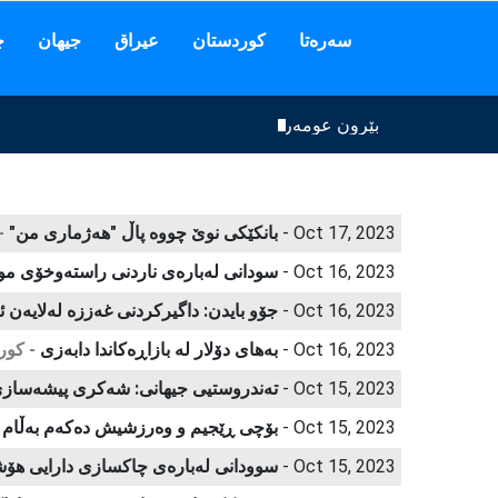
سەرەتا
كوردستان
عیراق
جیهان
چ
بێرون عومەر فەتاح سەردانی کونسوڵخانەی کۆماری میل
Oct 17, 2023 -
بانكێكی نوێ‌ چووە پاڵ "هەژماری من"
-
Oct 16, 2023 -
سودانی لەبارەی ناردنی راستەوخۆی موو
Oct 16, 2023 -
جۆو بایدن: داگیرکردنی غەززە لەلایەن 
Oct 16, 2023 -
بەهای دۆلار لە بازاڕەکاندا دابەزی
- كور
Oct 15, 2023 -
ته‌ندروستیی جیهانی: شه‌كری پیشه‌سازی (
Oct 15, 2023 -
بۆچی ڕێجیم و وەرزشیش دەکەم بەڵام 
Oct 15, 2023 -
سوودانی لەبارەی چاكسازی دارایی هۆش