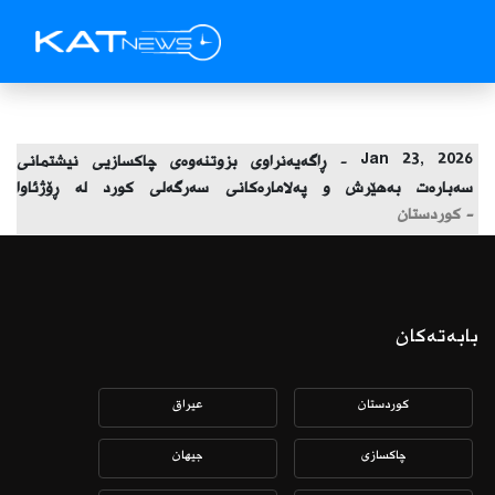
Jan 23, 2026 -
ڕاگەیەنراوی بزوتنەوەی چاکسازیی نیشتمانی
سەبارەت بەهێرش و پەلامارەکانی سەرگەلی کورد لە ڕۆژئاوا
- كوردستان
بابەتەکان
كوردستان
عیراق
چاكسازی
جیهان