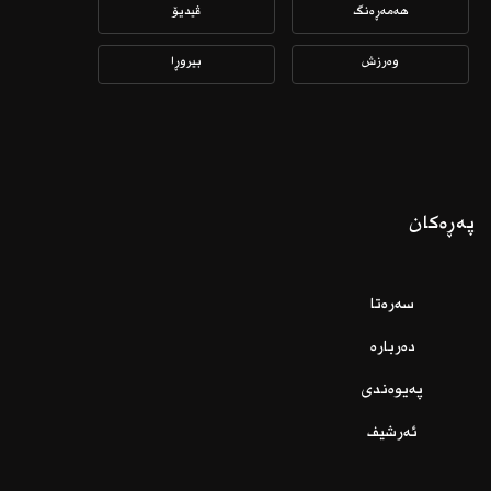
هەمەڕەنگ
ڤیدیۆ
وەرزش
بیروڕا
پەڕەکان
سەرەتا
دەربارە
پەیوەندی
ئەرشیف