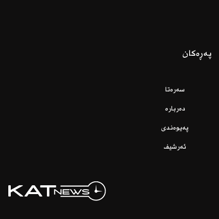
پەڕەکان
سەرەتا
دەربارە
پەیوەندی
ئەرشیف