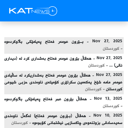
Nov 27, 2025 -
بــێرون عومەر فەتاح پەیامێکی بڵاوکردەوە
- كوردستان
Nov 27, 2025 -
هەڤاڵ بێرون عومەر فەتاح بەشداری کرد لە (دیداری
نالی) ...
- كوردستان
Nov 27, 2025 -
هەڤاڵ بێرون عومەر فەتاح بەشداریکرد لە ساڵیادی
عومەر مامە شێخ یەکەمین سکرتێری کۆمیتەی ناوەندی حزبی شیوعی
کوردستان
- كوردستان
Nov 13, 2025 -
هەڤاڵ بێرون عمر فەتاح پەیامێکى بڵاوکردەوە
- كوردستان
Nov 10, 2025 -
هەڤاڵ (بـێرون عومەر فەتاح) لەگەڵ ناوەندی
سەیدسادقی بزوتنەوەی چاکسازیی نیشتمانی کۆبوەوە
- كوردستان