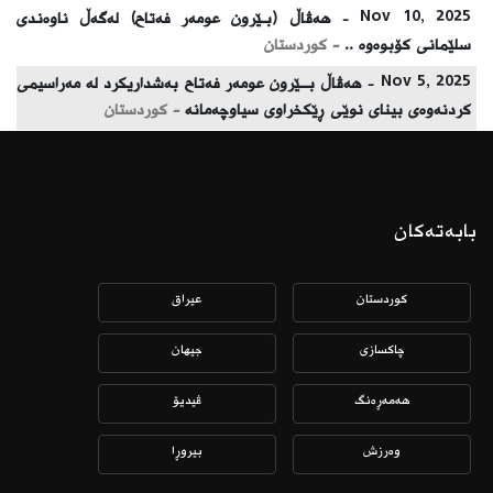
Nov 10, 2025 -
هەڤاڵ (بـێرون عومەر فەتاح) لەگەڵ ناوەندی
سلێمانی کۆبوەوە ..
- كوردستان
Nov 5, 2025 -
هەڤاڵ بــێرون عومەر فەتاح بەشداریکرد لە مەراسیمی
کردنەوەی بینای نوێی ڕێکخراوی سیاوچەمانە
- كوردستان
بابەتەکان
كوردستان
عیراق
چاكسازی
جیهان
هەمەڕەنگ
ڤیدیۆ
وەرزش
بیروڕا