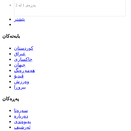
پەڕەی 1 لە 2
پێشتر
بابەتەکان
كوردستان
عیراق
چاكسازی
جیهان
هەمەڕەنگ
ڤیدیۆ
وەرزش
بیروڕا
پەڕەکان
سەرەتا
دەربارە
پەیوەندی
ئەرشیف