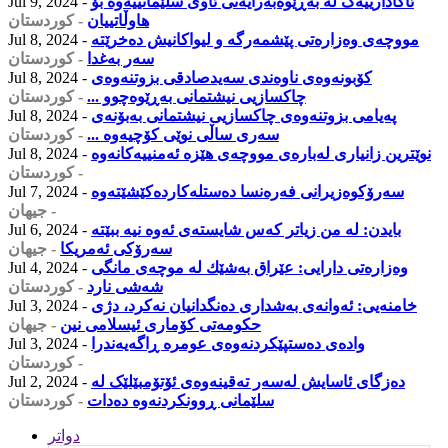
ئاگادارییەک لە بەڕێوەبەرایەتی ئاوی سلێمانییەوە بۆ
Jul 9, 2024 -
هاوڵاتییان
- كوردستان
مووچه‌ى وه‌زاره‌تى پێشمه‌رگه‌ و لیواكانیش ده‌خرێته‌
Jul 8, 2024 -
سه‌ر به‌غدا
- كوردستان
کۆبونەوەی ناوەندی سەیدصادقی بزوتنەوەی
Jul 8, 2024 -
چاکسازیی نیشتمانی بەڕێوەچوو ...
- كوردستان
پەیامی بزوتنەوەی چاکسازیی نیشتمانی بەبۆنەی
Jul 8, 2024 -
سەری ساڵی نوێی کۆچیەوە ...
- كوردستان
نوێترین زانیاری لەبارەی مووچەی هێزە ئەمنییەکانەوە
Jul 8, 2024 -
- كوردستان
سەرۆكوەزیرانی فەرەنسا دەستلەكاردەكێشێتەوە
Jul 7, 2024 -
- جیهان
بایدن: له‌ من زیاتر كه‌س شایسته‌ی ئەوە نیە ببێتە
Jul 6, 2024 -
سەرۆکى ئەمریکا
- جیهان
وه‌زاره‌تی دارایی: عێراق به‌شێك له‌ موچه‌ی مانگی
Jul 4, 2024 -
شه‌شی نارد
- كوردستان
خامنەیی: ئەوانەی بەشداری دەنگدانیان نەکرد، دژی
Jul 3, 2024 -
حکومەتی کۆماری ئیسلامی نین
- جیهان
وادەی دەستپێکردنەوەی عومرە ڕاگەیەندرا
Jul 3, 2024 -
- كوردستان
دەزگای ئاسایش لەسەر تەقینەوەی ئۆتۆمبێلێک لە
Jul 2, 2024 -
سلێمانی ڕوونکردنەوە دەدات
- كوردستان
دواتر