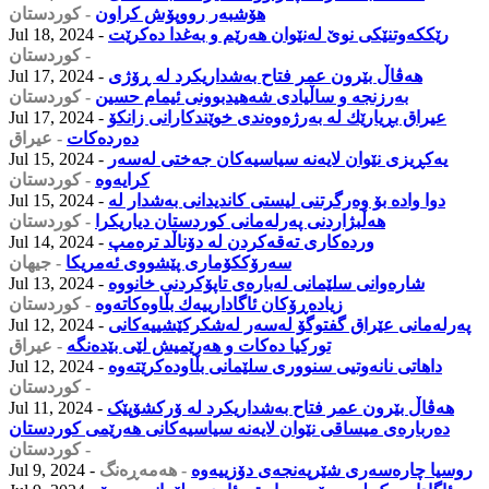
هۆشبەر رووپۆش کراون
- كوردستان
رێككەوتنێكی نوێ لەنێوان هەرێم و بەغدا دەكرێت
Jul 18, 2024 -
- كوردستان
هەڤاڵ بێرون عمر فتاح بەشداریکرد لە ڕۆژی
Jul 17, 2024 -
بەرزنجە و ساڵیادی شەهیدبوونی ئیمام حسین
- كوردستان
عیراق بڕیارێك لە بەرژەوەندی خوێندكارانی زانكۆ
Jul 17, 2024 -
دەردەكات
- عیراق
یەکڕیزى نێوان لایەنە سیاسیەکان جەختى لەسەر
Jul 15, 2024 -
کرایەوە
- كوردستان
دوا وادە بۆ وەرگرتنی لیستی كاندیدانی بەشدار لە
Jul 15, 2024 -
هەڵبژاردنى پەرلەمانى كوردستان دیاریکرا
- كوردستان
وردەکاری تەقەکردن لە دۆناڵد ترەمپ
Jul 14, 2024 -
سەرۆککۆماری پێشووی ئەمریکا
- جیهان
شارەوانی سلێمانی لەبارەی تاپۆكردنی خانووە
Jul 13, 2024 -
زیادەڕۆكان ئاگادارییەك بڵاوەكاتەوە
- كوردستان
پەرلەمانى عێراق گفتوگۆ لەسەر لەشكركێشییەكانی
Jul 12, 2024 -
توركیا دەکات و هەرێمیش لێى بێدەنگە
- عیراق
داهاتی نانەوتیی سنووری سلێمانی بڵاودەكرێتەوە
Jul 12, 2024 -
- كوردستان
هەڤاڵ بێرون عمر فتاح بەشداریکرد لە ۆرکشۆپێک
Jul 11, 2024 -
دەربارەی میساقی نێوان لایەنە سیاسیەکانی هەرێمی کوردستان
- كوردستان
روسیا چارەسەری شێرپەنجەی دۆزییەوە
- هەمەڕەنگ
Jul 9, 2024 -