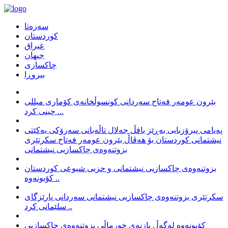
سەرەتا
كوردستان
عیراق
جیهان
چاكسازی
بیروڕا
بێرون عومەر فەتاح سەردانی کونسوڵخانەی کۆماری میللی
چینی کرد ...
پەیامی پیرۆزبایی بەڕێز بافڵ جەلال تاڵەبانی سەرۆکی یەکێتی
نیشتمانی کوردستان بۆ هەڤاڵ بێرون عومەر فەتاح سکرتێری
بزوتنەوەی چاکسازیی نیشتمانی
بزوتنەوەی چاکسازیی نیشتمانی و حزبی شیوعی کوردستان
کۆبونەوە ..
سکرتێری بزوتنەوەی چاکسازیی نیشتمانی سەردانی پارێزگای
سلێمانی کرد ..
کۆبونەوە لەگەڵ بازنەی خورماڵی بزوتنەوەی چاکسازیی