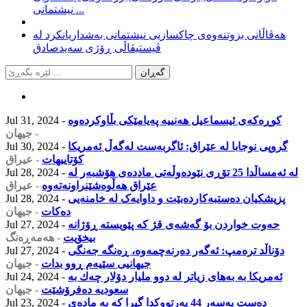
نیشتمانی ...
هەڤاڵانی بزوتنەوەی چاکسازیی نیشتمانی بەشداریانکرد لە
ڤیستیڤاڵی ڕۆژی سەیدصادق
كوڕه‌كه‌ى ئیسماعیل هه‌نییه‌ په‌یامێكى بڵاوكرده‌وه‌
Jul 31, 2024 -
- جیهان
گروپی نوجابا لە عێراق: ئاگربەست لەگەڵ ئەمریکا
Jul 30, 2024 -
کۆتاییهات
- عیراق
له‌ ئه‌مساڵدا 25 تۆڕی نێوده‌وڵه‌تی مادده‌ی هۆشبه‌ر له‌
Jul 28, 2024 -
عێراق هه‌ڵوه‌شێنراونه‌ته‌وه‌
- عیراق
پزیشکیان دەستبەکاردەبێت و داوایەک لە خامنەیی
Jul 28, 2024 -
دەکات
- جیهان
حەوت خواردن بۆ گەشەی قژ کە پێویستە ڕۆژانە
Jul 27, 2024 -
بیخۆیت
- هەمەڕەنگ
دۆناڵد ترەمپ: ئەگەر دەرنەچمەوە، ڕەنگە جەنگی
Jul 27, 2024 -
جیهانیی سێیەم ڕوو بدات
- جیهان
ئه‌مریكا به‌ به‌های زیاتر له‌ دوو ملیار دۆلار چه‌ك به‌
Jul 24, 2024 -
سعودیه‌ ده‌فرۆشێت
- جیهان
دەست بەسەر 44 پەرتووکدا گیرا کە بە مادەی
Jul 23, 2024 -