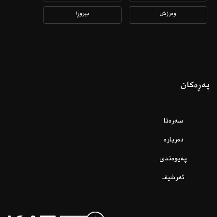
وەرزش
بیروڕا
پەڕەکان
سەرەتا
دەربارە
پەیوەندی
ئەرشیف