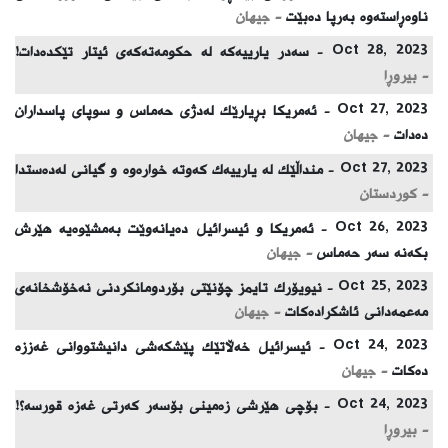
ناوەڕاستەوە بەرپا دەبێت
- جیهان
Oct 28, 2023 -
سەدر یارییەکە لە حکومەتەکەی ئیتار تێکدەدات!
- بیروڕا
Oct 27, 2023 -
ئەمریكا بڕیارێك لەدژی حەماس و سوپای پاسداران
دەدات
- جیهان
Oct 27, 2023 -
منداڵێك لە یارییەك كەوتە خوارەوە و گیانی لەدەستدا
- كوردستان
Oct 26, 2023 -
ئه‌مریكا و ئیسرائیل ده‌یانه‌وێت به‌مشێوه‌یه‌ هێرش
بكه‌نه‌ سه‌ر حه‌ماس
- جیهان
Oct 25, 2023 -
نیویۆرك تایمز چۆنێتی‌ بۆردومانكردنی‌ نه‌خۆشخانه‌ی
مه‌عمه‌دانی‌ ئاشكراده‌كات
- جیهان
Oct 24, 2023 -
ئیسرائیل خەڵاتێك پێشكەشی دانیشتووانی غەززە
دەكات
- جیهان
Oct 24, 2023 -
بۆچی هێرشی زەمینی بۆسەر کەرتی غەزە قورسە؟!
- بیروڕا