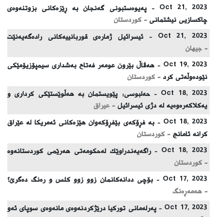
Oct 21, 2023 -
پەیوەستبونی گەنجان بە ڕێزەکانی بزوتنەوەی
چاکسازیی نیشتمانی
- كوردستان
Oct 21, 2023 -
ئیسرائیل ژمارەی قوربانییەكانی رادەگەیەنێت
- جیهان
Oct 19, 2023 -
هەڤاڵ بێرون عومەر فەتاح بەشداری سیمپۆزیۆمێکی
نێودەوڵەتی کرد
- كوردستان
Oct 18, 2023 -
حەلبوسی: پێویستمان بە ھەڵوێستێکی کرداری و
یەکلاکەرەوەیە لە دژی ئیسرائیل
- عیراق
Oct 18, 2023 -
بە فڕۆکەی بێفڕۆکەوان هێزەکانی ئەمریکا لە عێراق
کرانە ئامانج
- كوردستان
Oct 18, 2023 -
راگەیەندراوێك لەحكومەتی هەرێمی كوردستانەوە
- كوردستان
Oct 17, 2023 -
بۆچی ددانەکانمان زوو زوو کلس و رەنگ دەگرێ؟
- هەمەڕەنگ
Oct 17, 2023 -
پەرلەمانی توركیا درێژكردنەوەی مانەوەی سوپای ئەو