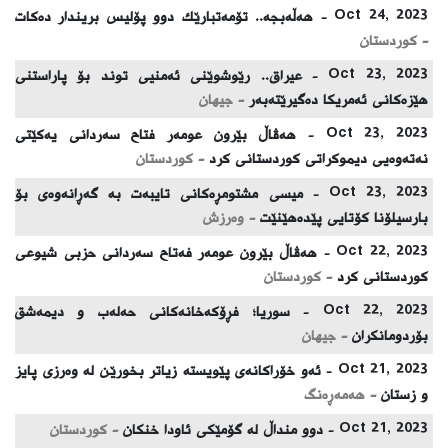
Oct 24, 2023 -
هەڵەبجە.. تۆمەتبارێك دوو پۆلیس بریندار دەكات
- كوردستان
Oct 23, 2023 -
عیراق.. رێوشوێنی ئه‌منیی توند بۆ پاراستنی
هێزه‌كانی ئه‌مریكا ده‌گیرێته‌به‌ر
- جیهان
Oct 23, 2023 -
هەڤاڵ بێرون عومەر فتاح سەردانی یەکێتی
نەتەوەیی دیموکراتی کوردستانی کرد
- كوردستان
Oct 23, 2023 -
میسی مشتومڕەكانی تایبەت بە گەڕانەوەی بۆ
بارسیلۆنا كۆتایی پێدەهێنێت
- وەرزش
Oct 22, 2023 -
هەڤاڵ بێرون عومەر فەتاح سەردانی حزبی شیوعی
کوردستانی کرد
- كوردستان
Oct 22, 2023 -
سوریا؛ فڕۆكەخانەكانی حەلەب و دیمەشق
بۆردومانكران
- جیهان
Oct 21, 2023 -
ئەو خۆراکانەی پێویستە زیاتر بخورێن لە وەرزی پایز
و زستان
- هەمەڕەنگ
Oct 21, 2023 -
دوو منداڵ لە گۆمێكی ئاودا خنكان
- كوردستان