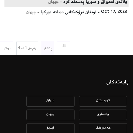
وڵاتەی لەعیراق و سوریا پەسەند كرد
- جیهان
Oct 17, 2023 -
لوبنان فڕۆكەكانی دەباتە توركیا
- جیهان
پێشتر
پەڕەی 1 لە 4
دواتر
بابەتەکان
كوردستان
عیراق
چاكسازی
جیهان
هەمەڕەنگ
ڤیدیۆ