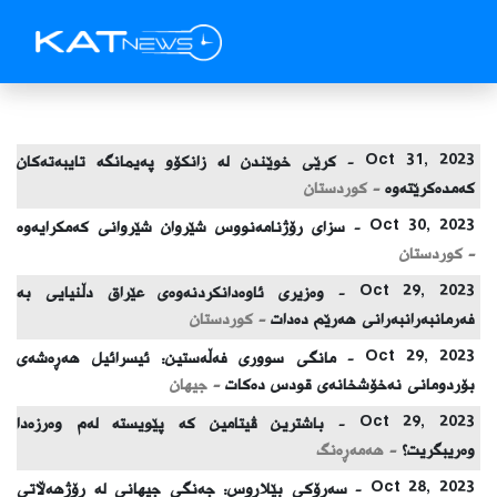
Oct 31, 2023 -
كرێی خوێندن لە زانكۆو پەیمانگە تایبەتەكان
كەمدەكرێتەوە
- كوردستان
Oct 30, 2023 -
سزای رۆژنامەنووس شێروان شێروانی كەمكرایەوە
- كوردستان
Oct 29, 2023 -
وەزیری ئاوەدانكردنەوەى عێراق دڵنیایی بە
فەرمانبەرانبەرانى هەرێم دەدات
- كوردستان
Oct 29, 2023 -
مانگی سووری فەڵەستین: ئیسرائیل هەڕەشەی
بۆردومانی نەخۆشخانەی قودس دەکات
- جیهان
Oct 29, 2023 -
باشترین ڤیتامین كه‌ پێویسته‌ له‌م وه‌رزه‌دا
وه‌ریبگریت؟
- هەمەڕەنگ
Oct 28, 2023 -
سەرۆكی بێلاڕوس: جەنگی جیهانی لە رۆژهەڵاتی