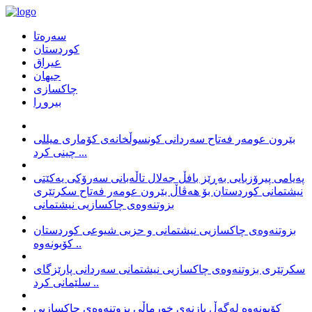
سەرەتا
كوردستان
عیراق
جیهان
چاكسازی
بیروڕا
بێرون عومەر فەتاح سەردانی کونسوڵخانەی کۆماری میللی
چینی کرد ...
پەیامی پیرۆزبایی بەڕێز بافڵ جەلال تاڵەبانی سەرۆکی یەکێتی
نیشتمانی کوردستان بۆ هەڤاڵ بێرون عومەر فەتاح سکرتێری
بزوتنەوەی چاکسازیی نیشتمانی
بزوتنەوەی چاکسازیی نیشتمانی و حزبی شیوعی کوردستان
کۆبونەوە ..
سکرتێری بزوتنەوەی چاکسازیی نیشتمانی سەردانی پارێزگای
سلێمانی کرد ..
کۆبونەوە لەگەڵ بازنەی خورماڵی بزوتنەوەی چاکسازیی