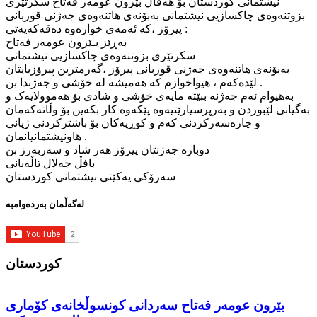
نیشتمانی کوردستان بۆ هەڤاڵ بێرون عومەر فەتاح سکرتێری
بزوتنەوەی چاکسازیی نیشتمانی بەبۆنەی هاتنەوەی جەژنی قوربانی
پیرۆز ،کە ئەمەی خوارەوە دەقەکەیەتی :
بەڕێز بـێرون عومەر فەتاح
سکرتێری بزوتنەوەی چاکسازیی نیشتمانی
بەبۆنەی هاتنەوەی جەژنی قوربانی پیرۆز ،گەرمترین پیرۆزبایتان
لێدەکەم ، هیواخوازم کە هەمیشە لە خۆشی و جەژندا بن .
بەهیوام ئەم جەژنە ببێتە مایەی خۆشی و شادی بۆ هەموولایەک و
بەگیانی لێبوردن و بەرپرسیارێتیەوە پێکەوە کار بکەین بۆ وڵاتەکەمان
و چارەسەرکردنی کەم و کوڕیەکان بۆ باشترکردنی ژیانی
هاونیشتمانیانمان .
دوبارە جەژنتان پیرۆز هەر شاد و سەربەرز بن
بافڵ جەلال تاڵەبانی
سەرۆکی یەکێتی نیشتمانی کوردستان
لەگەڵمان بەردەوامبە
كوردستان
بێرون عومەر فەتاح سەردانی کونسوڵخانەی کۆماری