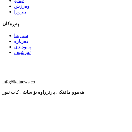
ڤیدیۆ
وەرزش
بیروڕا
پەڕەکان
سەرەتا
دەربارە
پەیوەندی
ئەرشیف
info@katnews.co
هەموو مافێكی پارێزراوە بۆ سایتی كات نیوز