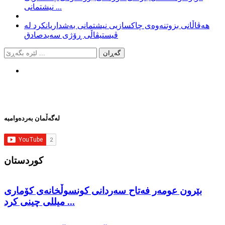
نیشتمانی ...
هەڤاڵانی بزوتنەوەی چاکسازیی نیشتمانی بەشداریانکرد لە
ڤیستیڤاڵی ڕۆژی سەیدصادق
لەگەڵمان بەردەوامبە
كوردستان
بێرون عومەر فەتاح سەردانی کونسوڵخانەی کۆماری
میللی چینی کرد ...