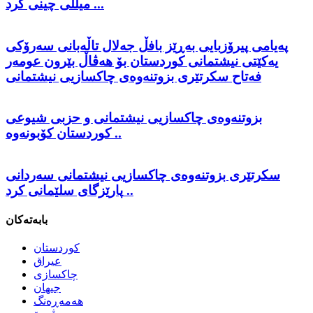
میللی چینی کرد ...
پەیامی پیرۆزبایی بەڕێز بافڵ جەلال تاڵەبانی سەرۆکی
یەکێتی نیشتمانی کوردستان بۆ هەڤاڵ بێرون عومەر
فەتاح سکرتێری بزوتنەوەی چاکسازیی نیشتمانی
بزوتنەوەی چاکسازیی نیشتمانی و حزبی شیوعی
کوردستان کۆبونەوە ..
سکرتێری بزوتنەوەی چاکسازیی نیشتمانی سەردانی
پارێزگای سلێمانی کرد ..
بابەتەکان
كوردستان
عیراق
چاكسازی
جیهان
هەمەڕەنگ